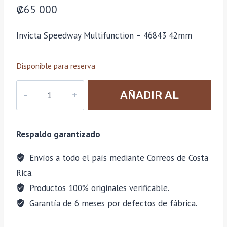
₡
65 000
Invicta Speedway Multifunction – 46843 42mm
Disponible para reserva
Invicta
AÑADIR AL
Speedway
Multifunction
CARRITO
-
Respaldo garantizado
46843
42mm
Envíos a todo el país mediante Correos de Costa
cantidad
Rica.
Productos 100% originales verificable.
Garantía de 6 meses por defectos de fábrica.