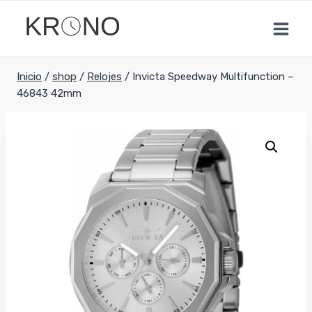
Saltar
al
contenido
Inicio
/
shop
/
Relojes
/
Invicta Speedway Multifunction –
46843 42mm