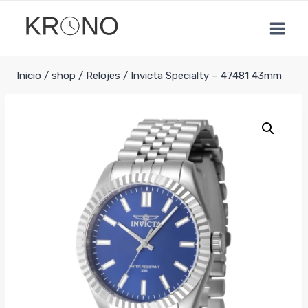
Saltar
al
contenido
Inicio
/
shop
/
Relojes
/
Invicta Specialty – 47481 43mm